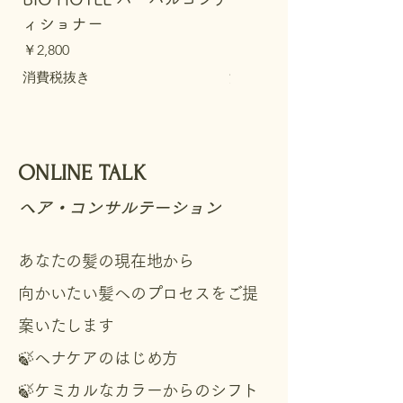
ィショナー
プー
価格
価格
￥2,800
￥2,800
消費税抜き
消費税抜き
​ONLINE TALK
ヘア・コンサルテーション
あなたの髪の現在地から
向かいたい髪へのプロセスをご提
案いたします
​🍃ヘナケアのはじめ方
🍃ケミカルなカラーからのシフト